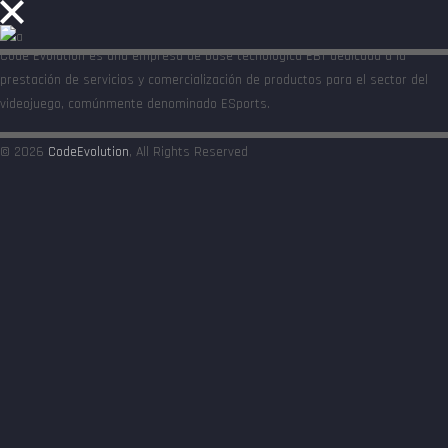
Code Evolution es una empresa de base tecnológica EBT dedicada a la
prestación de servicios y comercialización de productos para el sector del
videojuego, comúnmente denominado ESports.
© 2026
CodeEvolution
, All Rights Reserved