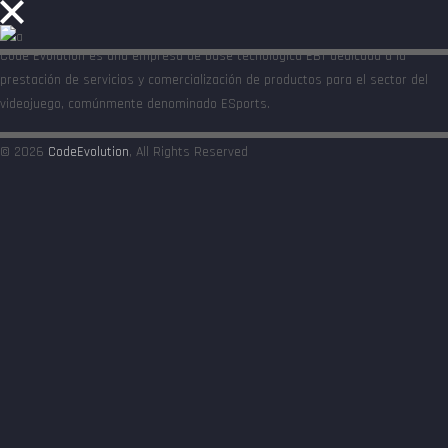
Code Evolution es una empresa de base tecnológica EBT dedicada a la
prestación de servicios y comercialización de productos para el sector del
videojuego, comúnmente denominado ESports.
© 2026
CodeEvolution
, All Rights Reserved