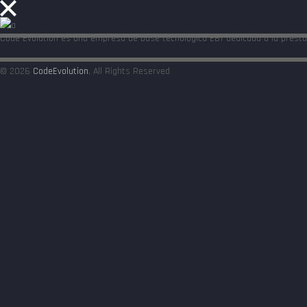
Code Evolution es una empresa de base tecnológica EBT dedicada a la presta
© 2026
CodeEvolution
, All Rights Reserved