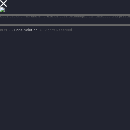
Code Evolution es una empresa de base tecnológica EBT dedicada a la presta
© 2026
CodeEvolution
, All Rights Reserved